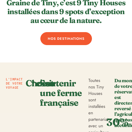
Graine de Tiny, c’est 9 Tiny Houses
installées dans 9 spots d’exception
au cœur de la nature.
NOS DESTINATIONS
Toutes
L'IMPACT
Du mon
Choisir
c'est
Soutenir
DE VOTRE
de votr
nos Tiny
VOYAGE
une ferme
réserva
Houses
est
sont
française
direct
installées
reversé
en
l’agricu
30%
partenariat
qui vou
accueille
avec un