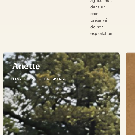
agriculteur,
dans un
coin
préservé
de son
exploitation.
Anette
TINY HOUSE - LA GRANGE